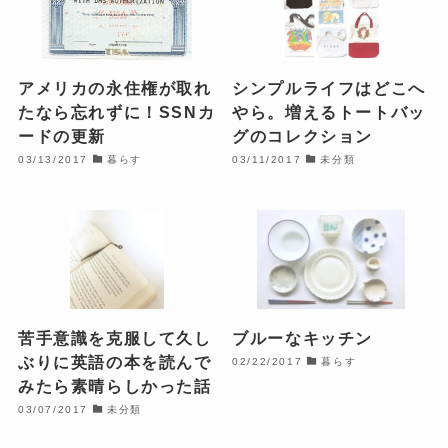
アメリカの永住権が取れ
シンプルライフはどこへ
たなら忘れずに！SSNカ
やら。増えるトートバッ
ードの更新
グのコレクション
03/13/2017
暮らす
03/11/2017
未分類
苦手意識を克服して久し
ブルーなキッチン
ぶりに英語の本を読んで
02/22/2017
暮らす
みたら素晴らしかった話
03/07/2017
未分類