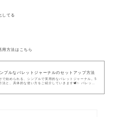
化してる
 活用方法はこちら
シンプルなバレットジャーナルのセットアップ方法
けで始められる、シンプルで実用的なバレットジャーナル。5
方法と、具体的な使い方をご紹介していきます🕊✨ バレッ…