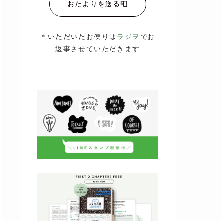
おたよりを送る📮
＊いただいたお便りは
ラジヲ
でお
返事させていただきます