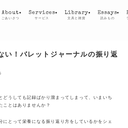
About
Services
Library
Essays
ごあいさつ
サービス
文具と雑貨
読みもの
ない！バレットジャーナルの振り返
5
とどうしても記録ばかり溜まってしまって、いまいち
たことはありませんか？
分にとって栄養になる振り返り方をしているかをシェ