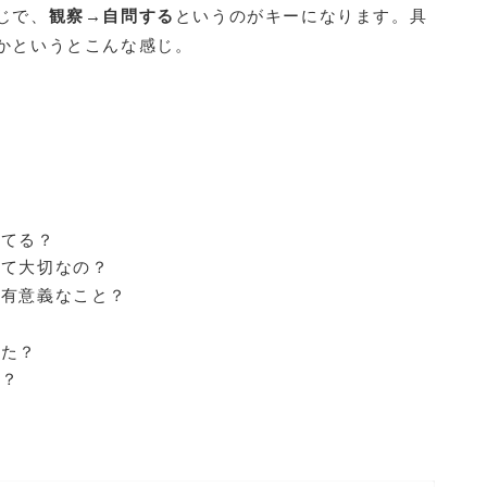
じで、
観察→自問する
というのがキーになります。
具
かというとこんな感じ。
してる？
って大切なの？
て有意義なこと？
じた？
る？